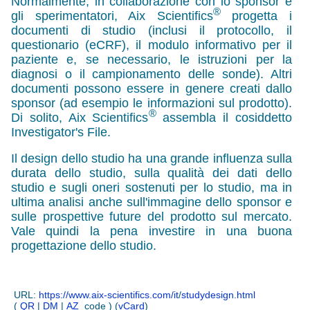
Normalmente, in collaborazione con lo sponsor e
®
gli sperimentatori, Aix Scientifics
progetta i
documenti di studio (inclusi il protocollo, il
questionario (
eCRF
), il modulo informativo per il
paziente e, se necessario, le istruzioni per la
diagnosi o il campionamento delle sonde). Altri
documenti possono essere in genere creati dallo
sponsor (ad esempio le informazioni sul prodotto).
®
Di solito, Aix Scientifics
assembla il cosiddetto
Investigator's File.
Il design dello studio ha una grande influenza sulla
durata dello studio, sulla qualità dei dati dello
studio e sugli oneri sostenuti per lo studio, ma in
ultima analisi anche sull'immagine dello sponsor e
sulle prospettive future del prodotto sul mercato.
Vale quindi la pena investire in una buona
progettazione dello studio.
URL:
https://www.aix-scientifics.com/it
/
studydesign.html
(
QR
|
DM
|
AZ
code ) (
vCard
)