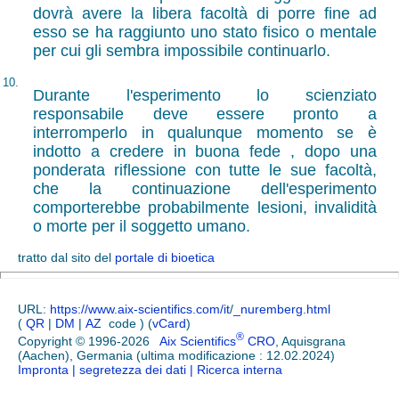
dovrà avere la libera facoltà di porre fine ad
esso se ha raggiunto uno stato fisico o mentale
per cui gli sembra impossibile continuarlo.
10.
Durante l'esperimento lo scienziato
responsabile deve essere pronto a
interromperlo in qualunque momento se è
indotto a credere in buona fede , dopo una
ponderata riflessione con tutte le sue facoltà,
che la continuazione dell'esperimento
comporterebbe probabilmente lesioni, invalidità
o morte per il soggetto umano.
tratto dal sito del
portale di bioetica
URL:
https://www.aix-scientifics.com/it
/
_nuremberg.html
(
QR
|
DM
|
AZ
code ) (
vCard
)
®
Copyright © 1996-2026
Aix Scientifics
CRO
, Aquisgrana
(Aachen), Germania (ultima modificazione : 12.02.2024)
Impronta
| segretezza dei dati
| Ricerca interna