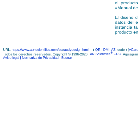
el producto
«Manual del
El diseño d
datos del e
instancia t
producto en
URL:
https://www.aix-scientifics.com/es
/
studydesign.html
(
QR
|
DM
|
AZ
code ) (
vCar
®
Todos los derechos reservados. Copyright © 1996-2026
Aix Scientifics
CRO
, Aquisgrá
Aviso legal
| Normativa de Privacidad
| Buscar