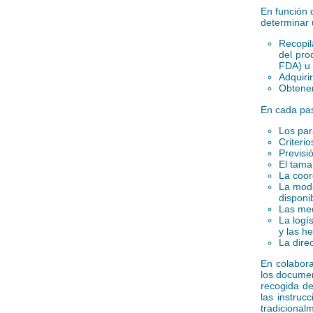
En función 
determinar 
Recopil
del pro
FDA
) u
Adquiri
Obtener
En cada pas
Los par
Criterio
Previsi
El tama
La coor
La moda
disponib
Las medi
La logí
y las h
La direc
En colabora
los documen
recogida d
las instruc
tradicional