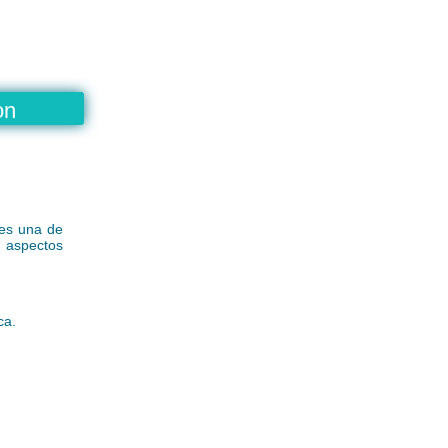
on
a es una de
 aspectos
ca.