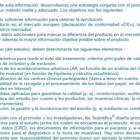
de esta información, desarrollamos una estrategia conjunta con el pro
un método viable y adecuado. Los objetivos son los siguientes :
ar suficiente información para obtener la aprobación
ducto en el mercado europeo (
declaración de conformidad «СЄ»
), l
 otros mercados.
r datos adicionales para marcar la diferencia del producto en el mercad
 además la mayor información objetiva posible sobre el producto.
o (del estudio), deben determinarse los siguientes elementos :
ámetros para medir el éxito del tratamiento: criterios principales de val
s de inclusión y de exclusión.
ón de los acontecimientos adversos
(AA,
en función de un análisis del r
ño muestral (en función de hipótesis y cálculos estadísticos).
dinación de los centros clínicos participantes (datos a tener en cuenta 
lidad de la recogida y el procesamiento de los datos (en papel, en 
les en Internet).
das aplicadas para garantizar la calidad (p. ej., monitorización, audito
stica del estudio (en cuanto a los productos, las muestras clínicas, la 
erramientas).
ción, la gestión y la monitorización del estudio (p. ej mediante un comit
®
ción con el promotor y los investigadores, Aix Scientifics
diseña prin
tos para el estudio (entre los cuales se encuentran el protocolo, el c
e datos
(CRD),
los documentos de información para el paciente y, si e
ciones para el diagnóstico o la toma de muestras). Hay otros docu
mente son responsabilidad del promotor (como por ejemplo la
informa