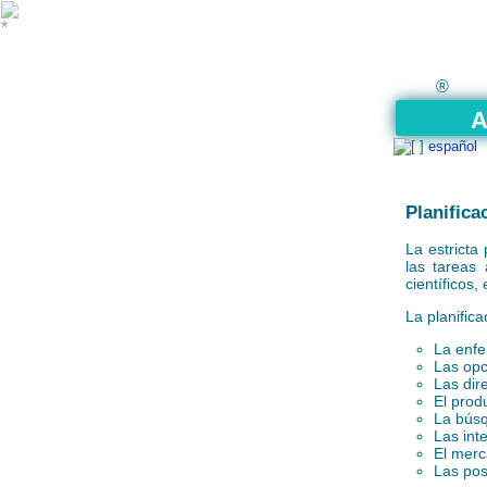
®
A
español
Planifica
La estricta 
las tareas 
científicos,
La planific
La enfe
Las opc
Las dire
El prod
La búsq
Las int
El merc
Las pos