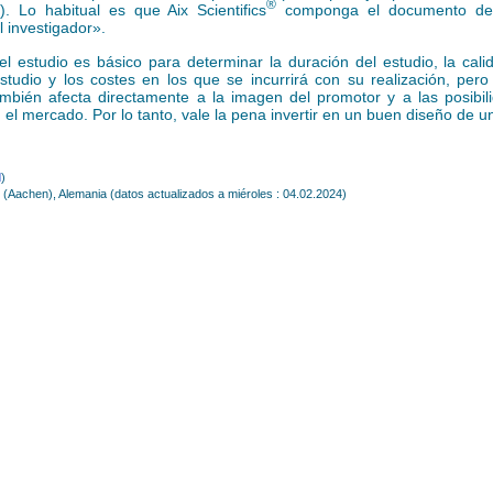
®
). Lo habitual es que Aix Scientifics
componga el documento de
 investigador»
.
el estudio es básico para determinar la duración del estudio, la cali
studio y los costes en los que se incurrirá con su realización, pero
ambién afecta directamente a la imagen del promotor y a las posibil
 el mercado. Por lo tanto, vale la pena invertir en un buen diseño de u
d
)
n (Aachen), Alemania (datos actualizados a miéroles : 04.02.2024)