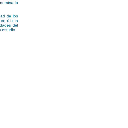
nominado
dad de los
 en última
idades del
n estudio.