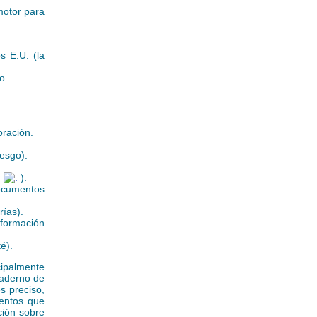
motor para
os E.U. (la
o.
oración.
iesgo).
:
).
documentos
rías).
información
é).
cipalmente
uaderno de
s preciso,
mentos que
ción sobre