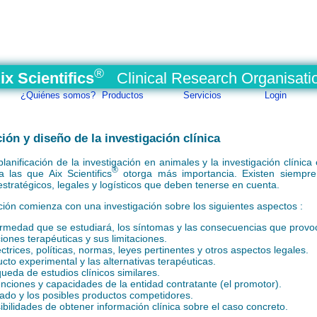
®
ix Scientifics
Clinical Research Organisati
¿Quiénes somos?
Productos
Servicios
Login
ción y diseño de la investigación clínica
planificación de la investigación en animales y la investigación clínic
®
a las que Aix Scientifics
otorga más importancia. Existen siempre
 estratégicos, legales y logísticos que deben tenerse en cuenta.
ación comienza con una investigación sobre los siguientes aspectos :
rmedad que se estudiará, los síntomas y las consecuencias que provo
iones terapéuticas y sus limitaciones.
ctrices, políticas, normas, leyes pertinentes y otros aspectos legales.
ucto experimental y las alternativas terapéuticas.
ueda de estudios clínicos similares.
enciones y capacidades de la entidad contratante (el promotor).
ado y los posibles productos competidores.
ibilidades de obtener información clínica sobre el caso concreto.