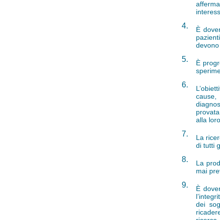
afferma
interes
4.
È dover
pazient
devono 
5.
È progr
sperime
6.
L’obiet
cause, 
diagnos
provata
alla lor
7.
La rice
di tutti
8.
La prod
mai prev
9.
È dover
l’integr
dei sog
ricader