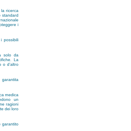
 la ricerca
e standard
rnazionale
oteggere i
 possibili
a solo da
ifiche. La
 o d’altro
 garantita
rca medica
vedono un
ne ragioni
te dei loro
e garantito