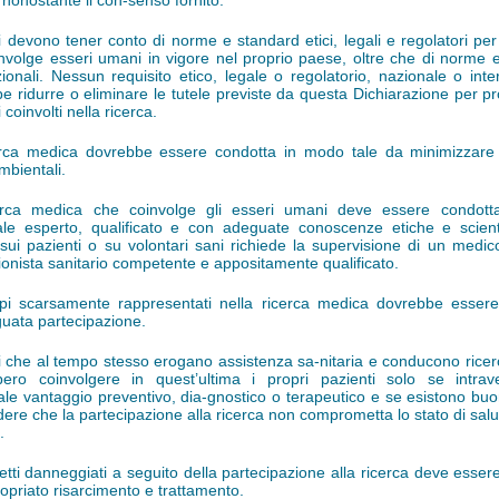
 nonostante il con-senso fornito.
i devono tener conto di norme e standard etici, legali e regolatori per
nvolge esseri umani in vigore nel proprio paese, oltre che di norme 
zionali. Nessun requisito etico, legale o regolatorio, nazionale o inte
e ridurre o eliminare le tutele previste da questa Dichiarazione per pr
 coinvolti nella ricerca.
rca medica dovrebbe essere condotta in modo tale da minimizzare i
mbientali.
erca medica che coinvolge gli esseri umani deve essere condott
le esperto, qualificato e con adeguate conoscenze etiche e scient
 sui pazienti o su volontari sani richiede la supervisione di un medico
ionista sanitario competente e appositamente qualificato.
pi scarsamente rappresentati nella ricerca medica dovrebbe essere
uata partecipazione.
i che al tempo stesso erogano assistenza sa-nitaria e conducono rice
bero coinvolgere in quest’ultima i propri pazienti solo se intra
ale vantaggio preventivo, dia-gnostico o terapeutico e se esistono buo
dere che la partecipazione alla ricerca non comprometta lo stato di salu
.
etti danneggiati a seguito della partecipazione alla ricerca deve esser
opriato risarcimento e trattamento.