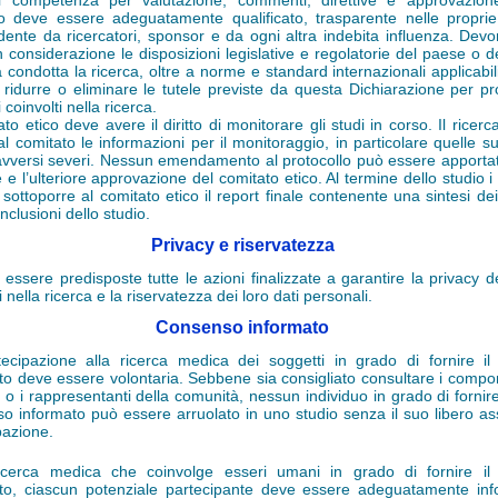
di competenza per valutazione, commenti, direttive e approvazion
o deve essere adeguatamente qualificato, trasparente nelle proprie 
dente da ricercatori, sponsor e da ogni altra indebita influenza. Dev
n considerazione le disposizioni legislative e regolatorie del paese o d
à condotta la ricerca, oltre a norme e standard internazionali applicabi
ridurre o eliminare le tutele previste da questa Dichiarazione per pr
 coinvolti nella ricerca.
ato etico deve avere il diritto di monitorare gli studi in corso. Il ricer
 al comitato le informazioni per il monitoraggio, in particolare quelle s
avversi severi. Nessun emendamento al protocollo può essere apportat
e l’ulteriore approvazione del comitato etico. Al termine dello studio i 
sottoporre al comitato etico il report finale contenente una sintesi dei 
nclusioni dello studio.
Privacy e riservatezza
essere predisposte tutte le azioni finalizzate a garantire la privacy d
i nella ricerca e la riservatezza dei loro dati personali.
Consenso informato
ecipazione alla ricerca medica dei soggetti in grado di fornire i
to deve essere volontaria. Sebbene sia consigliato consultare i compon
a o i rappresentanti della comunità, nessun individuo in grado di fornire
o informato può essere arruolato in uno studio senza il suo libero as
pazione.
ricerca medica che coinvolge esseri umani in grado di fornire il
to, ciascun potenziale partecipante deve essere adeguatamente in