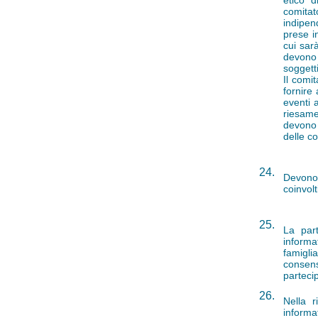
etico 
comitat
indipen
prese i
cui sar
devono 
soggetti
Il comit
fornire
eventi 
riesame 
devono 
delle co
24.
Devono 
coinvolt
25.
La part
informa
famigli
consens
parteci
26.
Nella 
informa