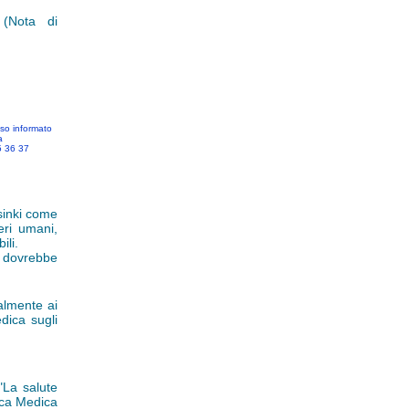
(Nota di
o informato
a
5
36
37
sinki come
eri umani,
ili.
 dovrebbe
almente ai
edica sugli
"La salute
ica Medica