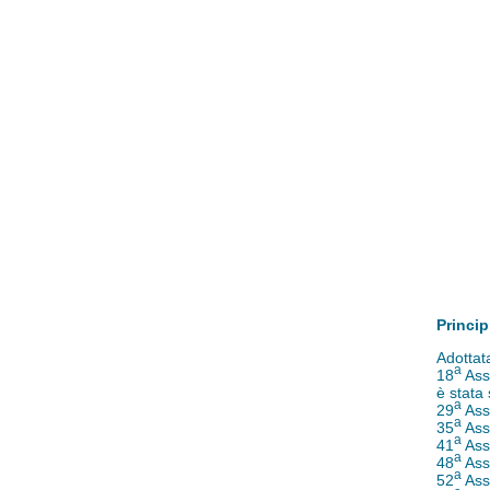
Princip
Adottat
a
18
Ass
è stata
a
29
Ass
a
35
Ass
a
41
Ass
a
48
Ass
a
52
Ass