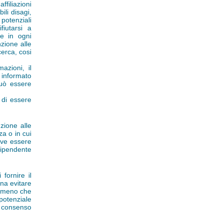
ffiliazioni
bili disagi,
potenziali
fiutarsi a
ne in ogni
zione alle
cerca, cosi
azioni, il
 informato
può essere
à di essere
zione alle
za o in cui
eve essere
dipendente
fornire il
na evitare
 a meno che
potenziale
l consenso