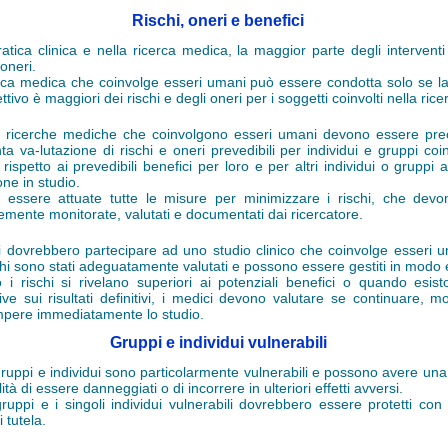
Rischi, oneri e benefici
ratica clinica e nella ricerca medica, la maggior parte degli intervent
 oneri.
rca medica che coinvolge esseri umani può essere condotta solo se la
ettivo è maggiori dei rischi e degli oneri per i soggetti coinvolti nella rice
e ricerche mediche che coinvolgono esseri umani devono essere pr
ta va-lutazione di rischi e oneri prevedibili per individui e gruppi coin
 rispetto ai prevedibili benefici per loro e per altri individui o gruppi af
one in studio.
essere attuate tutte le misure per minimizzare i rischi, che dev
emente monitorate, valutati e documentati dai ricercatore.
i dovrebbero partecipare ad uno studio clinico che coinvolge esseri u
schi sono stati adeguatamente valutati e possono essere gestiti in modo 
i rischi si rivelano superiori ai potenziali benefici o quando esis
ive sui risultati definitivi, i medici devono valutare se continuare, m
mpere immediatamente lo studio.
Gruppi e individui vulnerabili
gruppi e individui sono particolarmente vulnerabili e possono avere un
ità di essere danneggiati o di incorrere in ulteriori effetti avversi.
 gruppi e i singoli individui vulnerabili dovrebbero essere protetti con
 tutela.