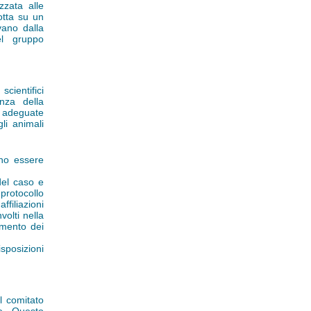
zzata alle
otta su un
vano dalla
el gruppo
ientifici
nza della
 adeguate
li animali
ono essere
del caso e
protocollo
iliazioni
nvolti nella
cimento dei
sposizioni
al comitato