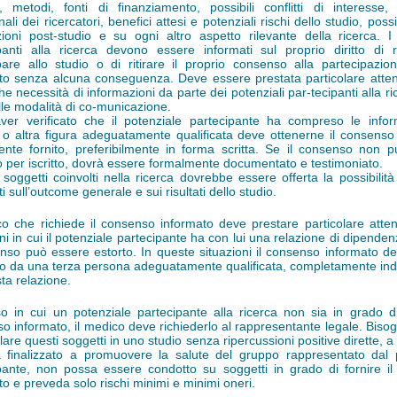
vi, metodi, fonti di finanziamento, possibili conflitti di interesse, a
onali dei ricercatori, benefici attesi e potenziali rischi dello studio, possi
zioni post-studio e su ogni altro aspetto rilevante della ricerca. I 
panti alla ricerca devono essere informati sul proprio diritto di ri
pare allo studio o di ritirare il proprio consenso alla partecipazio
 senza alcuna conseguenza. Deve essere prestata particolare atten
he necessità di informazioni da parte dei potenziali par-tecipanti alla ri
le modalità di co-municazione.
er verificato che il potenziale partecipante ha compreso le inform
o altra figura adeguatamente qualificata deve ottenerne il consenso
ente fornito, preferibilmente in forma scritta. Se il consenso non 
o per iscritto, dovrà essere formalmente documentato e testimoniato.
 i soggetti coinvolti nella ricerca dovrebbe essere offerta la possibilit
i sull’outcome generale e sui risultati dello studio.
co che richiede il consenso informato deve prestare particolare atten
ni in cui il potenziale partecipante ha con lui una relazione di dipenden
enso può essere estorto. In queste situazioni il consenso informato d
to da una terza persona adeguatamente qualificata, completamente in
ta relazione.
o in cui un potenziale partecipante alla ricerca non sia in grado di 
o informato, il medico deve richiederlo al rappresentante legale. Bisog
olare questi soggetti in uno studio senza ripercussioni positive dirette,
 finalizzato a promuovere la salute del gruppo rappresentato dal 
pante, non possa essere condotto su soggetti in grado di fornire i
to e preveda solo rischi minimi e minimi oneri.