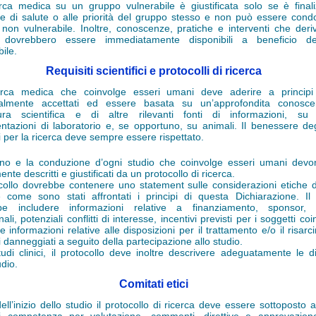
rca medica su un gruppo vulnerabile è giustificata solo se è finali
e di salute o alle priorità del gruppo stesso e non può essere cond
non vulnerabile. Inoltre, conoscenze, pratiche e interventi che deri
a dovrebbero essere immediatamente disponibili a beneficio d
ile.
Requisiti scientifici e protocolli di ricerca
rca medica che coinvolge esseri umani deve aderire a principi sc
salmente accettati ed essere basata su un’approfondita conosce
atura scientifica e di altre rilevanti fonti di informazioni, su
ntazioni di laboratorio e, se opportuno, su animali. Il benessere deg
ti per la ricerca deve sempre essere rispettato.
gno e la conduzione d’ogni studio che coinvolge esseri umani dev
nte descritti e giustificati da un protocollo di ricerca.
ocollo dovrebbe contenere uno statement sulle considerazioni etiche 
e come sono stati affrontati i principi di questa Dichiarazione. Il 
be includere informazioni relative a finanziamento, sponsor, aff
onali, potenziali conflitti di interesse, incentivi previsti per i soggetti coi
e informazioni relative alle disposizioni per il trattamento e/o il risar
i danneggiati a seguito della partecipazione allo studio.
tudi clinici, il protocollo deve inoltre descrivere adeguatamente le di
udio.
Comitati etici
ell’inizio dello studio il protocollo di ricerca deve essere sottoposto 