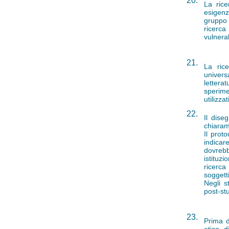
20.
La rice
esigenz
gruppo 
ricerc
vulnerab
21.
La rice
univer
letter
sperime
utilizza
22.
Il dise
chiarame
Il prot
indicar
dovreb
istituzi
ricerca 
soggett
Negli s
post-st
23.
Prima d