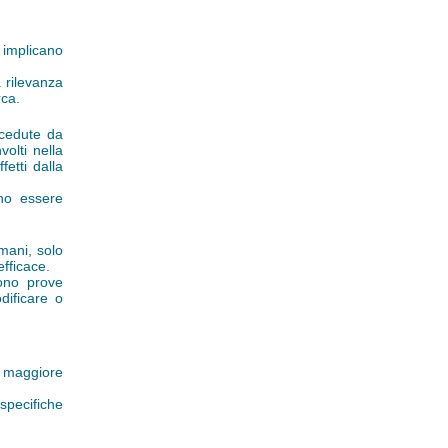
i implicano
 rilevanza
rca.
ecedute da
volti nella
fetti dalla
ono essere
mani, solo
efficace.
tono prove
odificare o
a maggiore
 specifiche