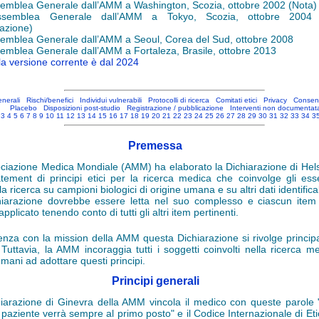
emblea Generale dall’AMM a Washington, Scozia, ottobre 2002 (Nota)
emblea Generale dall’AMM a Tokyo, Scozia, ottobre 2004 
cazione)
emblea Generale dall’AMM a Seoul, Corea del Sud, ottobre 2008
emblea Generale dall’AMM a Fortaleza, Brasile, ottobre 2013
la versione corrente è dal 2024
enerali
Rischi/benefici
Individui vulnerabili
Protocolli di ricerca
Comitati etici
Privacy
Consens
Placebo
Disposizioni post-studio
Registrazione / pubblicazione
Interventi non documentat
3
4
5
6
7
8
9
10
11
12
13
14
15
16
17
18
19
20
21
22
23
24
25
26
27
28
29
30
31
32
33
34
3
Premessa
ciazione Medica Mondiale (AMM) ha elaborato la Dichiarazione di Hel
tement di principi etici per la ricerca medica che coinvolge gli ess
la ricerca su campioni biologici di origine umana e su altri dati identificab
iarazione dovrebbe essere letta nel suo complesso e ciascun item
pplicato tenendo conto di tutti gli altri item pertinenti.
enza con la mission della AMM questa Dichiarazione si rivolge princip
 Tuttavia, la AMM incoraggia tutti i soggetti coinvolti nella ricerca m
umani ad adottare questi principi.
Principi generali
iarazione di Ginevra della AMM vincola il medico con queste parole 
 paziente verrà sempre al primo posto" e il Codice Internazionale di Et