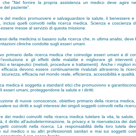
 che "Nel fornire la propria assistenza un medico deve agire nel
se del paziente".
e del medico promuovere e salvaguardare la salute, il benessere e i d
i, inclusi quelli coinvolti nella ricerca medica. Scienza e coscienza 
essere messe al servizio di questa missione.
essi della medicina si basano sulla ricerca che, in ultima analisi, deve
ntazioni cliniche condotte sugli esseri umani.
tivo primario della ricerca medica che coinvolge esseri umani e di co
l’evoluzione e gli effetti delle malattie e migliorare gli interventi p
tici e terapeutici (metodi, procedure e trattamenti). Anche i migliori in
 efficacia devono essere continuamente rivalutati attraverso la ricerc
o sicurezza, efficacia nel mondo reale, efficienza, accessibilità e qualità.
rca medica è soggetta a standard etici che promuovono e garantiscono i
 gli esseri umani, proteggendone la salute e i diritti.
uzione di nuove conoscenze, obiettivo primario della ricerca medica
alere sui diritti e sugli interessi dei singoli soggetti coinvolti nella ricerc
e dei medici coinvolti nella ricerca medica tutelare la vita, la salute, 
ità, il diritto all’autodeterminazione, la privacy e la riservatezza dei dat
getti coinvolti nella ricerca. La responsabilità della loro tutela d
e sul medico o su altri professionisti sanitari e mai sui soggetti coin