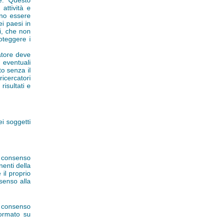
e. Questo
attività e
ono essere
ei paesi in
li, che non
oteggere i
catore deve
u eventuali
o senza il
ricercatori
risultati e
ei soggetti
l consenso
enti della
 il proprio
senso alla
 consenso
formato su