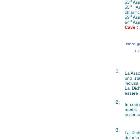
a
53
Ass
a
55
Ass
chiarifi
a
59
Ass
a
64
Ass
Cave :
Principi g
1
2
1.
La Asso
uno sta
inclusa 
La Dich
essere a
2.
In coer
medici.
esseri 
3.
La Dich
del mio