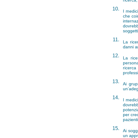
ricerca,
10.
I medic
che coi
interna
dovrebb
soggetti
11.
La rice
danni a
12.
La ric
persona
ricerca
profess
13.
Ai grup
un’adeg
14.
I medic
dovreb
potenzi
per cre
pazienti
15.
Ai sogg
un appr