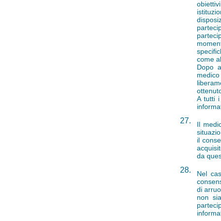
obietti
istituzi
disposi
parteci
parteci
momento
specific
come al
Dopo av
medico 
liberam
ottenut
A tutti
informat
27.
Il medi
situazio
il cons
acquisi
da ques
28.
Nel cas
consens
di arru
non sia
parteci
informa