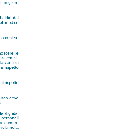
 migliore
iritti dei
del medico
 basarsi su
noscere le
reventivi,
terventi di
a rispetto
l rispetto
, non deve
a.
la dignità,
i personali
eve sempre
volti nella