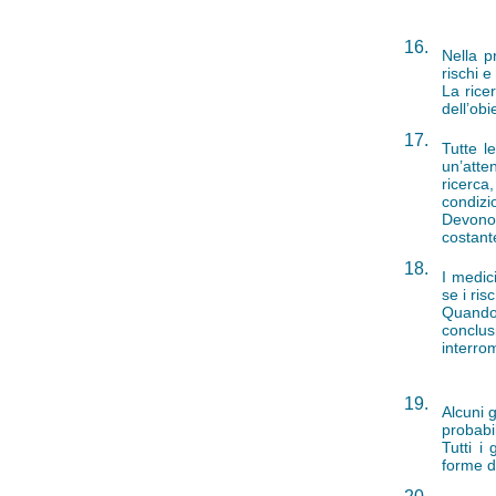
16.
Nella p
rischi e
La rice
dell’obi
17.
Tutte l
un’atten
ricerca,
condizi
Devono 
costant
18.
I medic
se i ri
Quando 
conclus
interro
19.
Alcuni 
probabil
Tutti i
forme di