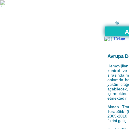
®
A
Türkçe
Avrupa D
Hemovijilan
kontrol ve
sırasında m
anlamda hem
yükümlülüğ
açabilecek,
içermektedi
etmektedir.
Alman Tran
Terapötik 
2009-2010 y
fikrini gelişti