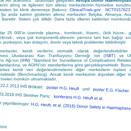
e Aix Scientifics
tarafından geliştirilen
Avrupa Donör Haemovijilan
yerini almış ve ilgilenen tüm aferez merkezlerinin hizmetine sunulmu
 sistem bir klinik denemeye [bakınız:
ClinicalTrials.gov : NCT015762
. Şu anda katılım gösteren aferez merkezleri Belçika, Almanya, Av
n ibarettir. Sistem çok dillidir. Daha fazla ülkenin katilimlari mümkünd
r 25 000’in üzerinde plazma-, trombosit-, lösemi-, (kök hücre-, gr
ritrosit-, veya çok komponentli-aferezin yanısıra tam kan bağışı sı
; punksiyon, kan dolaşımı, donör veya teknik problemler bildirilmiştir.
merkezler, kendi verilerini otomatik olarak değerlendirebilirler
rmesi Uluslararası Kan Tranfüzyonu Derneği ‘nin (
ISBT
) ve Ulu
ns Ağı’nın (
IHN
) “Standard for Surveillance of Complications Relate
tandardına, ve AGHV’nin standartlarina göre gerçekleşmektedir. Bununl
rkez kendi veri değerlendirmelerini diğer merkezlerin toplam ver
lmektedir (Benchmarking). Ancak kendi merkezinin dışındaki diğer m
görmeleri mümkün olmamaktadır.
-22.2.2013 IHS Brüksel:
poster H.G. Heuft
und
poster E.G. Fischer
03.2016 IHS Seminer Paris:
konferans H.G. Heuft et al.
e yayınlanmıştır:
H.G. Heuft, et al. (2016) Donor Safety in Haemaphere
2024)