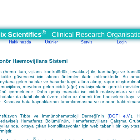
®
ix Scientifics
Clinical Research Organisati
Hakkımızda
Ürünler
Servis
Login
onör Haemovijilans Sistemi
s (hemo: kan, vijilans: kontrolörlük, teyakkuz) ile, kan bağışı ve trans
 kalite güvencesi için alınan önlemler ifade edilmektedir. Bu ama
eydana gelen hatalar ve hasarlar kayıt altına alınıp, rapor oluşturulmak
ovijilans, meydana gelen ciddi (ağır) reaksiyonlarin gerekli mevkiler
ünü içermektedir. Daha geniş manada ise ciddi reaksiyonlara ve ol
 hatalar da dahil olmak üzere, daha az önemli tüm hadiselerin kayıt ve
r. Kısacası hata kaynaklarının tanımlanmasına ve ortadan kaldırılmas
sfüzyon Tıbbı ve Immünohematoloji Derneği’nin (
DGTI e.V.
), H
(tedavisel) Hemaferez Bölümü'nün, Hemaferezvijilans Çalışma Gru
ıllarında, ortaya çıkan komplikasyonlar için web tabanlı bir kayıt-tesp
rmiştir.
®