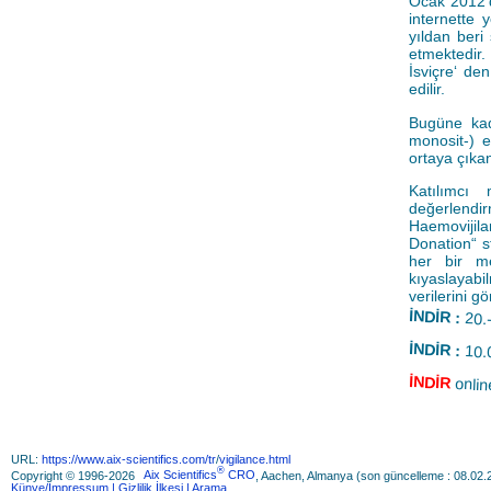
Ocak 2012’d
internette 
yıldan beri
etmektedir
İsviçre‘ de
edilir.
Bugüne kada
monosit-) e
ortaya çıkan
Katılımcı 
değerlendi
Haemovijila
Donation“ s
her bir me
kıyaslayabi
verilerini 
İNDİR :
20.
İNDİR :
10.
İNDİR
onlin
URL:
https://www.aix-scientifics.com/tr
/
vigilance.html
®
Copyright © 1996-2026
Aix Scientifics
CRO
, Aachen, Almanya (son güncelleme : 08.02.
Künye/Impressum
| Gizlilik İlkesi
| Arama