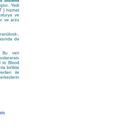
s Sistemi
ştur. Yedi
37
] hizmet
usturya ve
ür ve arzu
anülosit-,
rasında da
. Bu veri
slararası
d to Blood
a birlikte
ileri ile
erkezlerin
sis