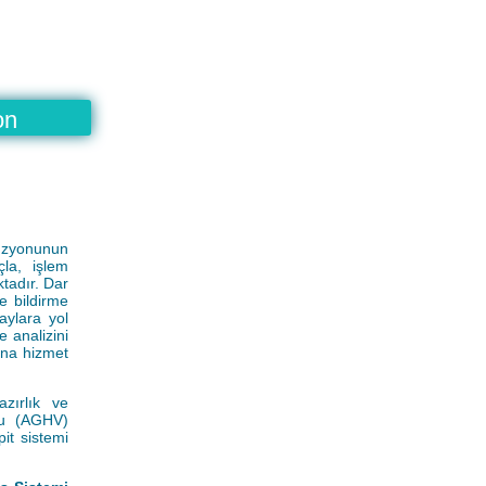
on
füzyonunun
çla, işlem
tadır. Dar
e bildirme
aylara yol
 analizini
ına hizmet
azırlık ve
bu (AGHV)
it sistemi