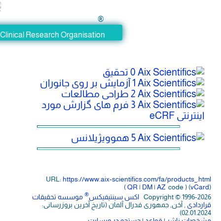
®
®
ientifics
Clinical Research Organisation
0 تحقیق
1 آزمایش بر روی جانوران
2 طراحی مطالعات
3 فرم های گزارش مورد
5 هموويژيلانس
URL:
https://www.aix-scientifics.com/fa
/
p
(
QR
|
DM
|
AZ
c
®
Copyrigh
اکس سینتیفیکس
موسسه تحقیقات
, جمهوری فدرال آلمان (تاریخ آخرین بروزرسانی:
ر
| قواعد
| جستجو در وبسایت