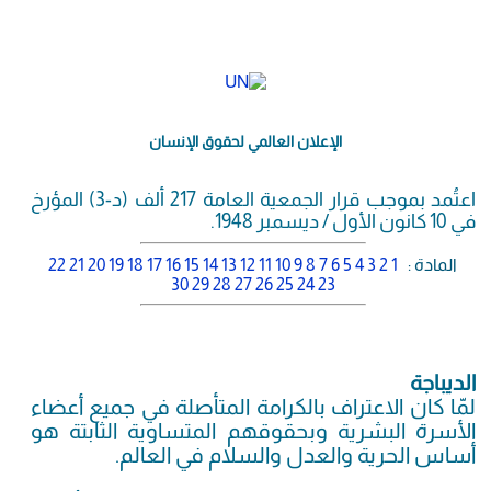
الإعلان العالمي لحقوق الإنسان
اعتُمد بموجب قرار الجمعية العامة 217 ألف (د-3) المؤرخ
في 10 كانون الأول / ديسمبر 1948.
المادة :
1
2
3
4
5
6
7
8
9
10
11
12
13
14
15
16
17
18
19
20
21
22
30
29
28
27
26
25
24
23
الديباجة
لمّا كان الاعتراف بالكرامة المتأصلة في جميع أعضاء
الأسرة البشرية وبحقوقهم المتساوية الثابتة هو
أساس الحرية والعدل والسلام في العالم.