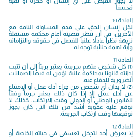
لا يجوز القبض على أي إنسان أو حجزه أو نفيه
تعسفاً.
المادة
10
لكل إنسان الحق، على قدم المساواة التامة مع
الآخرين، في أن تنظر قضيته أمام محكمة مستقلة
نزيهة نظراً عادلاً علنياً للفصل في حقوقه والتزاماته
وأية تهمة جنائية توجه له.
المادة
11
كل شخص متهم بجريمة يعتبر بريئاً إلى أن تثبت
(1)
إدانته قانوناً بمحاكمة علنية تؤمن له فيها الضمانات
الضرورية للدفاع عنه.
لا يدان أي شخص من جراء أداء عمل أو الإمتناع
(2)
عن أداء عمل إلاّ إذا كان ذلك يعتبر جرماً وفقاً
للقانون الوطني أو الدولي وقت الارتكاب. كذلك لا
توقع عليه عقوبة أشد من تلك التي كان يجوز
توقيعها وقت ارتكاب الجريمة.
المادة
12
لا يعرض أحد لتدخل تعسفي في حياته الخاصة أو